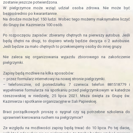
zostanie jeszcze potwierdzona.
W pielgrzymce może wziąć udział osoba zdrowa. Nie może być
bezpośrednio po kwarantannie.
Na drodze może być 150 ludzi. Wobec tego możemy maksymalnie liczyć
do Grupy św. Kazimierza 100 osób.
Po rozpoczęciu zapisów: zbieramy chętnych na pierwszy autobus. Jeśli
będą chętni na drugi, to dopiero wtedy będzie decyzja o 2 autobusie.
Jeśli będzie za mało chętnych to przekierujemy osoby do innej grupy.
Nie zaleca się organizowania wyjazdu zbiorowego na zakończenie
pielgrzymki.
Zapisy będą możliwe na kilka sposobów:
– przez formularz internetowy na nowej stronie pielgrzymki.
– telefonicznie, od poniedziałku 7 czerwca: telefon 881518779 i
wypełnienie formularza na spotkaniu przed pielgrzymkowym w katedrze
rzeszowskiej w niedzielę, 25 lipca 2021. Msza święta za Grupę św.
Kazimierza i spotkanie organizacyjne w Sali Papieskiej.
Braci porządkowych proszę o sygnał czy są potrzebne szkolenia do
uprawnień kierowania ruchem na pielgrzymce?
Ze względu na możliwości zapisy będą trwać do 10 lipca. Po tej dacie,