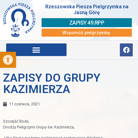
Rzeszowska Piesza Pielgrzymka na
Jasną Górę
ZAPISY 49.RPP
Wspomóż pielgrzymkę
Otwórz pasek narzędzi
ZAPISY DO GRUPY
KAZIMIERZA
11 czerwca, 2021
Szczęść Boże,
Drodzy Pielgrzymi Grupy św. Kazimierza,
Jako Grupa możemy zaplanować następujące działania: