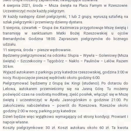
4 sierpnia 2021, środa – Msza święta na Placu Farnym w Rzeszowie.
Uczestniczyć może każdy pielgrzym.
W każdy następny dzień pielgrzymki, 1 lub 2 grupy, wyruszą sztafetą na
szlak pielgrzymki i przemierzy dzienny dystans.
5 sierpnia, czwartek – Grupa św. Kazimierza przygotowuje Mszę świętą i
transmisję w sanktuarium Matki Bożej Rzeszowskiej u ojców
Bernardynów. Godzina 18:00. Zapraszam pielgrzymów do licznego
udziału.
11 sierpnia, środa – piesze wędrowanie.
Będziemy pielgrzymować na odcinku: Słupia – Wywła – Goleniowy (Msza
święta) – Szczekociny – Tęgobórz – Nakło – Paulinów – Lelów. Razem
30 km.
Wyjazd autokarem z parkingu przy katedrze rzeszowskiej, godzina 3:00 w
nocy. Rozpoczęcie pieszej wędrówki około godziny 6:00.
Pielgrzymować będziemy z Grupą św. Kingi (studenci). Po dotarciu do
Lelowa, autokarem przemieścimy się na Jasną Górę. Tu możemy
poświęcić czas na osobistą modlitwę, zjeść posiłek, włączyć się w Mszę
świętą i uczestniczyć w Apelu Jasnogórskim o godzinie 21:00. Po
zakończeniu nabożeństwa – powrót do Rzeszowa. Rzeszów około
godziny 2:00 w nocy, parking przy katedrze.
Dzień będzie więc wyjątkowo wymagający od strony kondycji. Prowiant i
napoje własne.
Koszty pielgrzymkowe: 30 zł. Koszt autokaru około 60 zł. Ta kwota