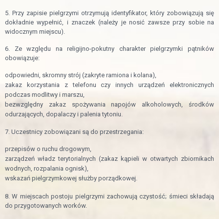
5. Przy zapisie pielgrzymi otrzymują identyfikator, który zobowiązują się
dokładnie wypełnić, i znaczek (należy je nosić zawsze przy sobie na
widocznym miejscu).
6. Ze względu na religijno-pokutny charakter pielgrzymki pątników
obowiązuje:
odpowiedni, skromny strój (zakryte ramiona i kolana),
zakaz korzystania z telefonu czy innych urządzeń elektronicznych
podczas modlitwy i marszu,
bezwzględny zakaz spożywania napojów alkoholowych, środków
odurzających, dopalaczy i palenia tytoniu.
7. Uczestnicy zobowiązani są do przestrzegania:
przepisów o ruchu drogowym,
zarządzeń władz terytorialnych (zakaz kąpieli w otwartych zbiornikach
wodnych, rozpalania ognisk),
wskazań pielgrzymkowej służby porządkowej.
8. W miejscach postoju pielgrzymi zachowują czystość; śmieci składają
do przygotowanych worków.