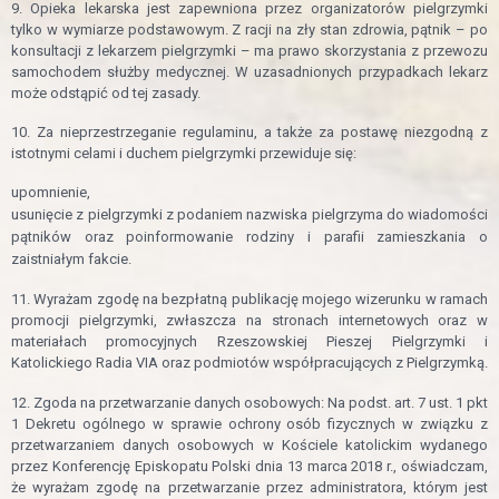
9. Opieka lekarska jest zapewniona przez organizatorów pielgrzymki
tylko w wymiarze podstawowym. Z racji na zły stan zdrowia, pątnik – po
konsultacji z lekarzem pielgrzymki – ma prawo skorzystania z przewozu
samochodem służby medycznej. W uzasadnionych przypadkach lekarz
może odstąpić od tej zasady.
10. Za nieprzestrzeganie regulaminu, a także za postawę niezgodną z
istotnymi celami i duchem pielgrzymki przewiduje się:
upomnienie,
usunięcie z pielgrzymki z podaniem nazwiska pielgrzyma do wiadomości
pątników oraz poinformowanie rodziny i parafii zamieszkania o
zaistniałym fakcie.
11. Wyrażam zgodę na bezpłatną publikację mojego wizerunku w ramach
promocji pielgrzymki, zwłaszcza na stronach internetowych oraz w
materiałach promocyjnych Rzeszowskiej Pieszej Pielgrzymki i
Katolickiego Radia VIA oraz podmiotów współpracujących z Pielgrzymką.
12. Zgoda na przetwarzanie danych osobowych: Na podst. art. 7 ust. 1 pkt
1 Dekretu ogólnego w sprawie ochrony osób fizycznych w związku z
przetwarzaniem danych osobowych w Kościele katolickim wydanego
przez Konferencję Episkopatu Polski dnia 13 marca 2018 r., oświadczam,
że wyrażam zgodę na przetwarzanie przez administratora, którym jest