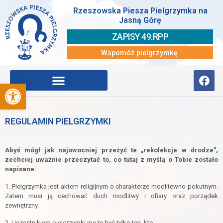
Rzeszowska Piesza Pielgrzymka na
Jasną Górę
ZAPISY 49.RPP
Wspomóż pielgrzymkę
Otwórz pasek narzędzi
REGULAMIN PIELGRZYMKI
Abyś mógł jak najowocniej przeżyć te „rekolekcje w drodze”,
zechciej uważnie przeczytać to, co tutaj z myślą o Tobie zostało
napisane:
1. Pielgrzymka jest aktem religijnym o charakterze modlitewno-pokutnym.
Zatem musi ją cechować duch modlitwy i ofiary oraz porządek
zewnętrzny.
2. Uczestnikiem pielgrzymki może być tylko ten, kto: