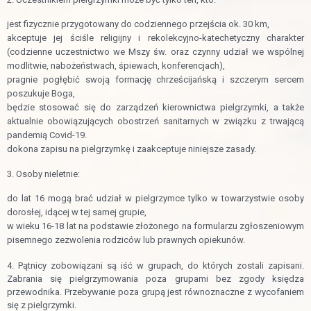
jest fizycznie przygotowany do codziennego przejścia ok. 30 km,
akceptuje jej ściśle religijny i rekolekcyjno-katechetyczny charakter
(codzienne uczestnictwo we Mszy św. oraz czynny udział we wspólnej
modlitwie, nabożeństwach, śpiewach, konferencjach),
pragnie pogłębić swoją formację chrześcijańską i szczerym sercem
poszukuje Boga,
będzie stosować się do zarządzeń kierownictwa pielgrzymki, a także
aktualnie obowiązujących obostrzeń sanitarnych w związku z trwającą
pandemią Covid-19.
dokona zapisu na pielgrzymkę i zaakceptuje niniejsze zasady.
3. Osoby nieletnie:
do lat 16 mogą brać udział w pielgrzymce tylko w towarzystwie osoby
dorosłej, idącej w tej samej grupie,
w wieku 16-18 lat na podstawie złożonego na formularzu zgłoszeniowym
pisemnego zezwolenia rodziców lub prawnych opiekunów.
4. Pątnicy zobowiązani są iść w grupach, do których zostali zapisani.
Zabrania się pielgrzymowania poza grupami bez zgody księdza
przewodnika. Przebywanie poza grupą jest równoznaczne z wycofaniem
się z pielgrzymki.