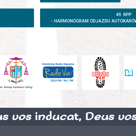
49. RPP
- HARMONOGRAM ODJAZDU AUTOKARÓW N
s vos inducat, Deus vo