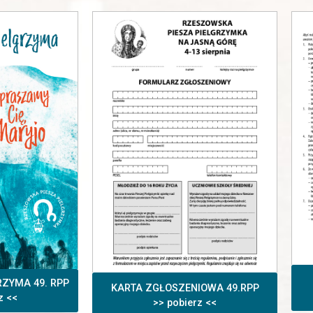
RZYMA 49. RPP
KARTA ZGŁOSZENIOWA 49.RPP
z <<
>> pobierz <<