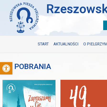
Rzeszowsk
START
AKTUALNOŚCI
O PIELGRZY
Otwórz pasek narzędzi
DO POBRANIA