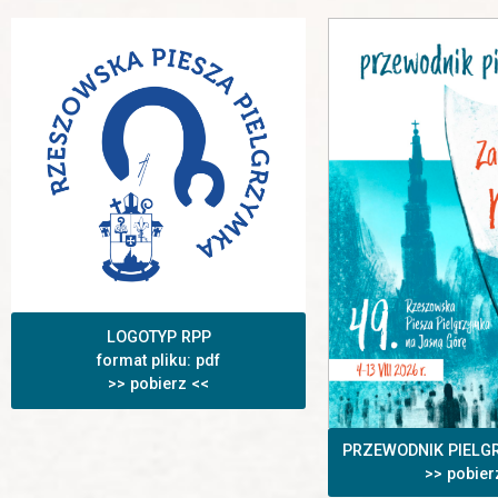
LOGOTYP RPP
format pliku: pdf
>> pobierz <<
PRZEWODNIK PIELG
>> pobier