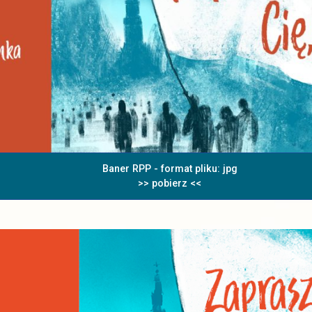
Baner RPP - format pliku: jpg
>> pobierz <<