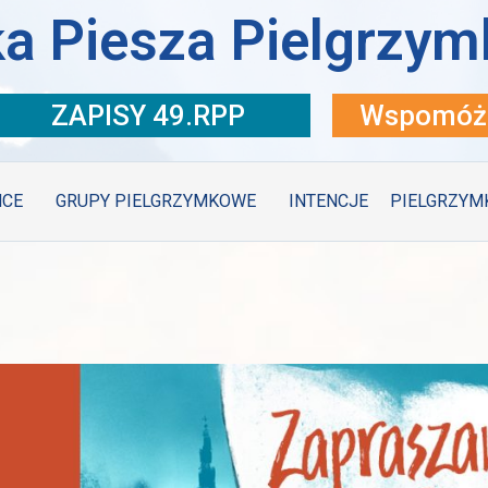
a Piesza Pielgrzym
ZAPISY 49.RPP
Wspomóż 
MCE
GRUPY PIELGRZYMKOWE
INTENCJE
PIELGRZYM