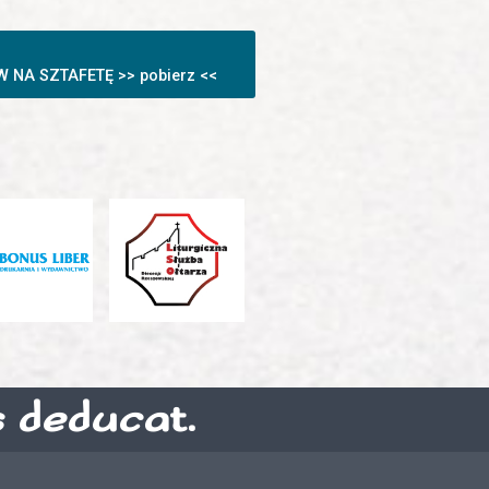
A SZTAFETĘ >> pobierz <<
s deducat.