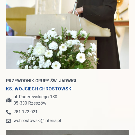
PRZEWODNIK GRUPY ŚW. JADWIGI
KS. WOJCIECH CHROSTOWSKI
ul. Paderewskiego 130
35-330 Rzeszów
781 172 021
wchrostowski@interia.pl