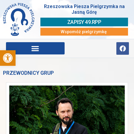
Rzeszowska Piesza Pielgrzymka na
Jasną Górę
ZAPISY 49.RPP
Wspomóż pielgrzymkę
Otwórz pasek narzędzi
PRZEWODNICY GRUP