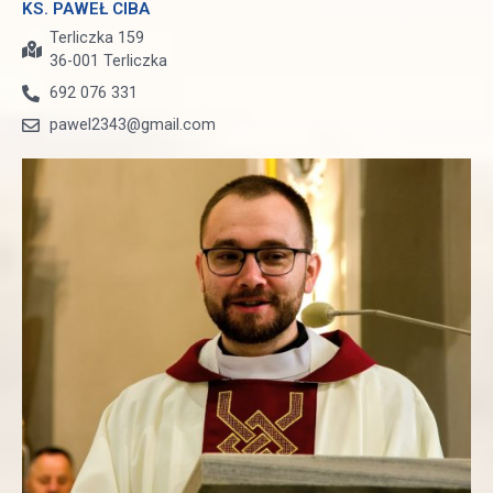
KS. PAWEŁ CIBA
Terliczka 159
36-001 Terliczka
692 076 331
pawel2343@gmail.com