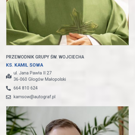
PRZEWODNIK GRUPY ŚW. WOJCIECHA
KS. KAMIL SOWA
ul. Jana Pawła II 27
36-060 Głogów Małopolski
664 810 624
kamsow@autograf.pl