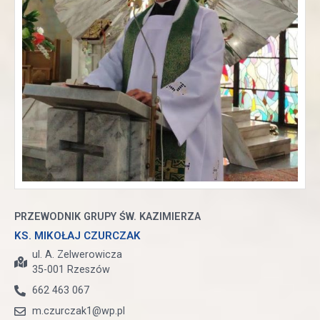
PRZEWODNIK GRUPY ŚW. KAZIMIERZA
KS. MIKOŁAJ CZURCZAK
ul. A. Zelwerowicza
35-001 Rzeszów
662 463 067
m.czurczak1@wp.pl