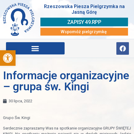
Rzeszowska Piesza Pielgrzymka na
Jasną Górę
ZAPISY 49.RPP
Wspomóż pielgrzymkę
Otwórz pasek narzędzi
Informacje organizacyjne
– grupa św. Kingi
30 lipca, 2022
Grupo Św. Kingi
Serdecznie zapraszamy Was na spotkanie organizacyjne GRUPY ŚWIĘTEJ
KINGI. Na spotkaniu możecie pojawić się w dwóch miejscach: (gdzie